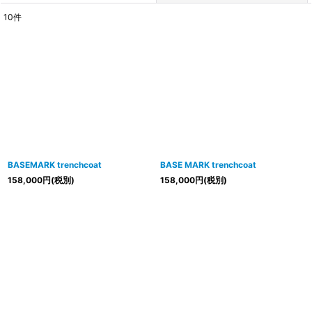
10
件
表示数
:
並び順
:
絞り込む
BASEMARK trenchcoat
BASE MARK trenchcoat
158,000
円
(税別)
158,000
円
(税別)