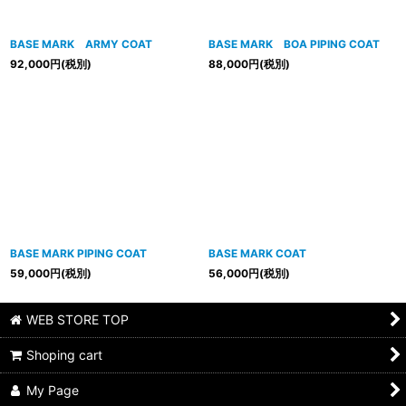
BASE MARK ARMY COAT
BASE MARK BOA PIPING COAT
92,000
円
(税別)
88,000
円
(税別)
BASE MARK PIPING COAT
BASE MARK COAT
59,000
円
(税別)
56,000
円
(税別)
WEB STORE TOP
Shoping cart
My Page