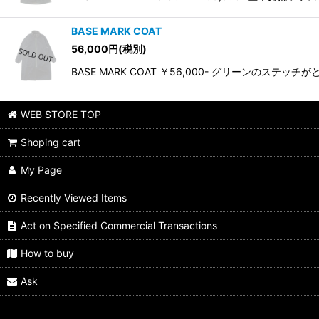
BASE MARK COAT
56,000
円
(税別)
BASE MARK COAT ￥56,000- グリーンの
WEB STORE TOP
Shoping cart
My Page
Recently Viewed Items
Act on Specified Commercial Transactions
How to buy
Ask