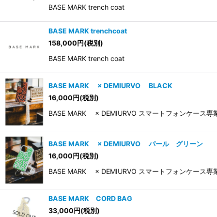
BASE MARK trench coat
BASE MARK trenchcoat
158,000
円
(税別)
BASE MARK trench coat
BASE MARK × DEMIURVO BLACK
16,000
円
(税別)
BASE MARK × DEMIURVO スマートフォンケ
BASE MARK × DEMIURVO パール グリーン
16,000
円
(税別)
BASE MARK × DEMIURVO スマートフォンケ
BASE MARK CORD BAG
33,000
円
(税別)