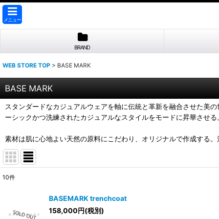
メニュー
BRAND
WEB STORE TOP
>
BASE MARK
BASE MARK
スタンダードなカジュアルウェアを軸に伝統と革新を融合させた美の
ーシックかつ洗練されたカジュアルなスタイルをモードに昇華させる
素材は肌に心地よい天然の原料にこだわり、オリジナルで作成する。
10
件
表示数
:
BASEMARK trenchcoat
158,000
円
(税別)
並び順
: