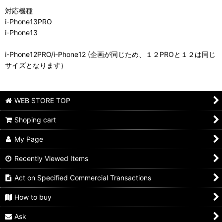
対応機種
i-Phone13PRO
i-Phone13
i-Phone12PRO/i-Phone12 (企画が同じため、１２PROと１２は同じ
サイズとなります）
WEB STORE TOP
Shoping cart
My Page
Recently Viewed Items
Act on Specified Commercial Transactions
How to buy
Ask