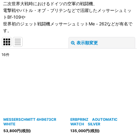
二次世界大戦時におけるドイツの空軍の戦闘機、
電撃戦やバトル・オブ・ブリテンなどで活躍したメッサーシュミッ
トBf-109や
世界初のジェット戦闘機メッサーシュミットMe－262などが有名で
す。
表示順変更
閉じる
16
件
表示数
:
並び順
:
絞り込む
MESSERSCHMITT 4H9673CR
ERBPRINZ AOUTOMATIC
WHITE
WATCH SILVER
53,800
円
(税別)
135,000
円
(税別)