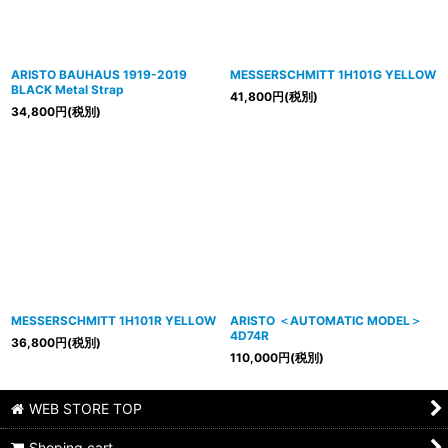
ARISTO BAUHAUS 1919-2019
MESSERSCHMITT 1H101G YELLOW
BLACK Metal Strap
41,800
円
(税別)
34,800
円
(税別)
MESSERSCHMITT 1H101R YELLOW
ARISTO ＜AUTOMATIC MODEL＞
4D74R
36,800
円
(税別)
110,000
円
(税別)
WEB STORE TOP
Shoping cart