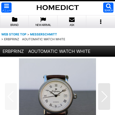
メニュー
SEARCH
BRAND
NEW ARRIVAL
ASK
WEB STORE TOP
>
MESSERSCHMITT
>
ERBPRINZ AOUTOMATIC WATCH WHITE
ERBPRINZ AOUTOMATIC WATCH WHITE