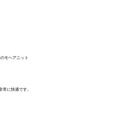
ーのモヘアニット
、
非常に快適です。