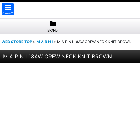
メニュー
BRAND
WEB STORE TOP
>
M A R N I
>
M A R N I 18AW CREW NECK KNIT BROWN
M A R N I 18AW CREW NECK KNIT BROWN