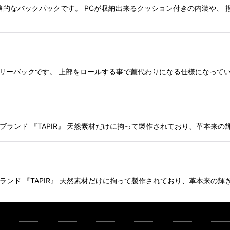
ントの本格的なバックパックです。 PCが収納出来るクッション付きの内装
トのデイリーバックです。 上部をロールする事で蓋代わりになる仕様になっ
ーケアブランド 『TAPIR』 天然素材だけに拘って製作されており、革本
ケアブランド 『TAPIR』 天然素材だけに拘って製作されており、革本来