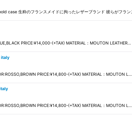
er eyewear hold case 生粋のフランスメイドに拘ったレザーブランド 彼ら
UE,BLACK PRICE:¥14,000-(+TAX) MATERIAL：MOUTON LEATHER…
taly
LOR:ROSSO,BROWN PRICE:¥14,800-(+TAX) MATERIAL：MOUTON L…
taly
LOR:ROSSO,BROWN PRICE:¥14,800-(+TAX) MATERIAL：MOUTON L…