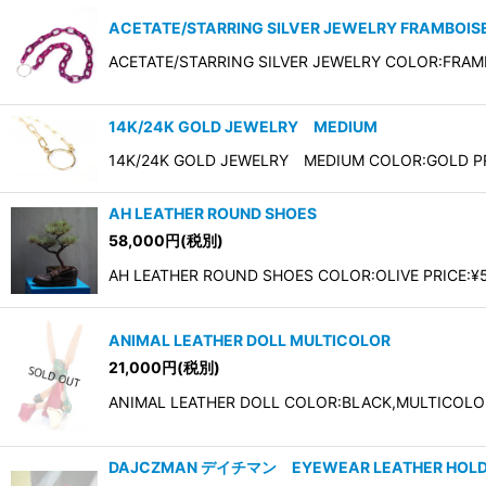
ACETATE/STARRING SILVER JEWELRY FRAMBOIS
ACETATE/STARRING SILVER JEWELRY COLOR:FRAM
14K/24K GOLD JEWELRY MEDIUM
14K/24K GOLD JEWELRY MEDIUM COLOR:GOLD PR
AH LEATHER ROUND SHOES
58,000
円
(税別)
AH LEATHER ROUND SHOES COLOR:OLIVE PRICE:¥
ANIMAL LEATHER DOLL MULTICOLOR
21,000
円
(税別)
ANIMAL LEATHER DOLL COLOR:BLACK,MULTICOLOR
DAJCZMAN デイチマン EYEWEAR LEATHER HOLD