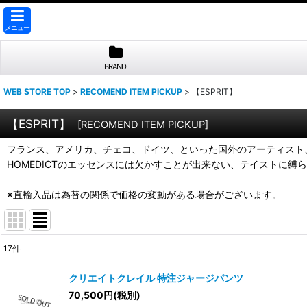
メニュー
BRAND
WEB STORE TOP
>
RECOMEND ITEM PICKUP
>
【ESPRIT】
【ESPRIT】
[
RECOMEND ITEM PICKUP
]
フランス、アメリカ、チェコ、ドイツ、といった国外のアーティスト
HOMEDICTのエッセンスには欠かすことが出来ない、テイストに
※直輸入品は為替の関係で価格の変動がある場合がございます。
17
件
表示数
:
クリエイトクレイル 特注ジャージパンツ
70,500
円
(税別)
並び順
: