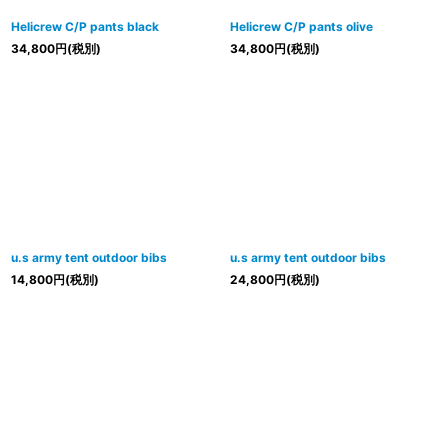
Helicrew C/P pants black
Helicrew C/P pants olive
34,800
円
(税別)
34,800
円
(税別)
u.s army tent outdoor bibs
u.s army tent outdoor bibs
14,800
円
(税別)
24,800
円
(税別)