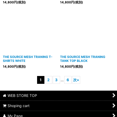
14,800
円
(税別)
14,800
円
(税別)
THE SOURCE MESH TRANING T-
THE SOURCE MESH TRANING
SHIRTS WHITE
TANK TOP BLACK
14,800
円
(税別)
14,800
円
(税別)
1
2
3
...
6
次
»
WEB STORE TOP
Shoping cart
My Page