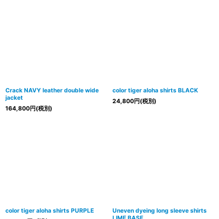
Crack NAVY leather double wide
color tiger aloha shirts BLACK
jacket
24,800
円
(税別)
164,800
円
(税別)
color tiger aloha shirts PURPLE
Uneven dyeing long sleeve shirts
LIME BASE