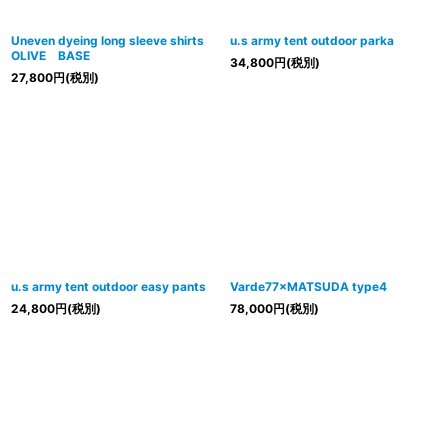
Uneven dyeing long sleeve shirts
u.s army tent outdoor parka
OLIVE BASE
34,800
円
(税別)
27,800
円
(税別)
u.s army tent outdoor easy pants
Varde77×MATSUDA type4
24,800
円
(税別)
78,000
円
(税別)