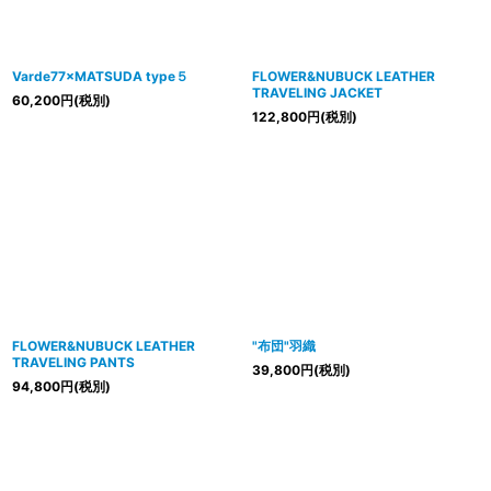
Varde77×MATSUDA type５
FLOWER&NUBUCK LEATHER
TRAVELING JACKET
60,200
円
(税別)
122,800
円
(税別)
FLOWER&NUBUCK LEATHER
"布団"羽織
TRAVELING PANTS
39,800
円
(税別)
94,800
円
(税別)