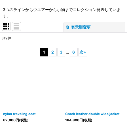
3つのラインからウエアーから小物までコレクション発表していま
す。
表示順変更
閉じる
319
件
表示数
:
1
2
3
...
6
次
»
並び順
:
絞り込む
nylon traveling coat
Crack leather double wide jacket
62,800
円
(税別)
164,800
円
(税別)