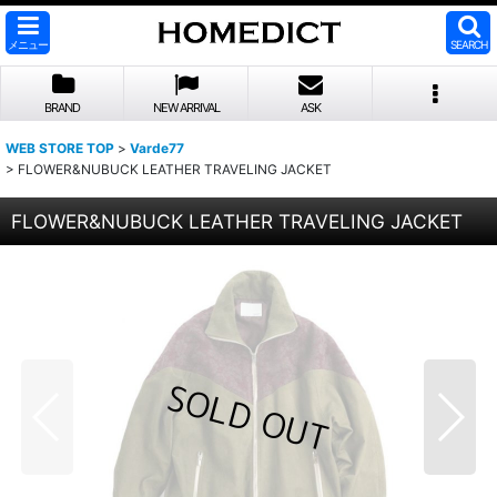
メニュー
SEARCH
BRAND
NEW ARRIVAL
ASK
WEB STORE TOP
>
Varde77
>
FLOWER&NUBUCK LEATHER TRAVELING JACKET
FLOWER&NUBUCK LEATHER TRAVELING JACKET