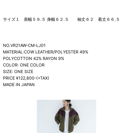
サイズ１ 肩幅５９.５ 身幅６２.５ 袖丈６２ 着丈６６.５
NO.VR21AW-CM-LJ01
MATERIAL:COW LEATHER/POLYESTER 49%
POLYCOTTON 42% RAYON 9%
COLOR: ONE COLOR
SIZE: ONE SIZE
PRICE ¥122,800-(+TAX)
MADE IN JAPAN