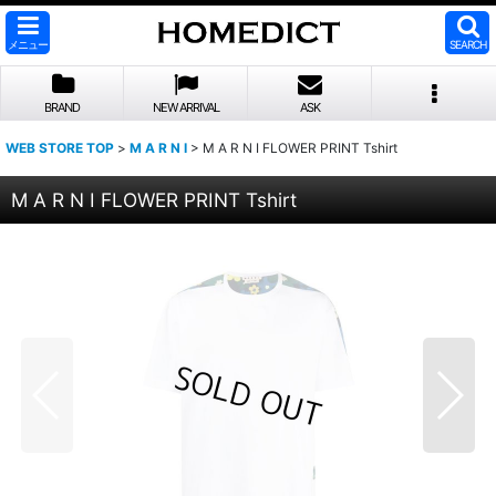
メニュー
SEARCH
BRAND
NEW ARRIVAL
ASK
WEB STORE TOP
>
M A R N I
>
M A R N I FLOWER PRINT Tshirt
M A R N I FLOWER PRINT Tshirt