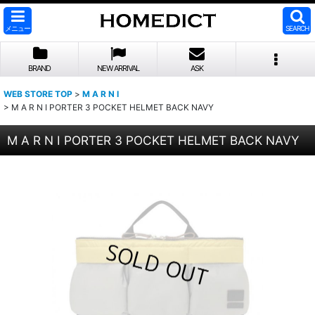
メニュー
SEARCH
BRAND
NEW ARRIVAL
ASK
WEB STORE TOP
>
M A R N I
>
M A R N I PORTER 3 POCKET HELMET BACK NAVY
M A R N I PORTER 3 POCKET HELMET BACK NAVY