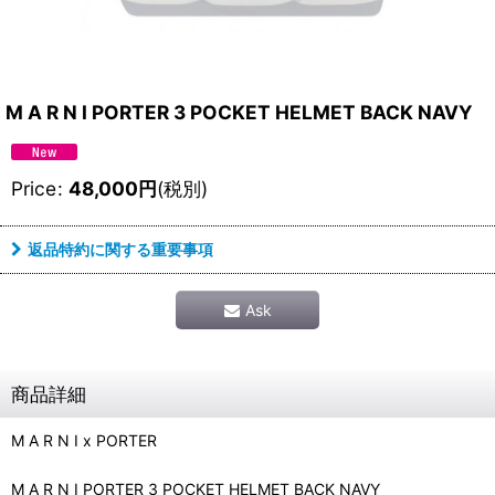
M A R N I PORTER 3 POCKET HELMET BACK NAVY
Price
:
48,000
円
(税別)
返品特約に関する重要事項
Ask
商品詳細
M A R N I x PORTER
M A R N I PORTER 3 POCKET HELMET BACK NAVY