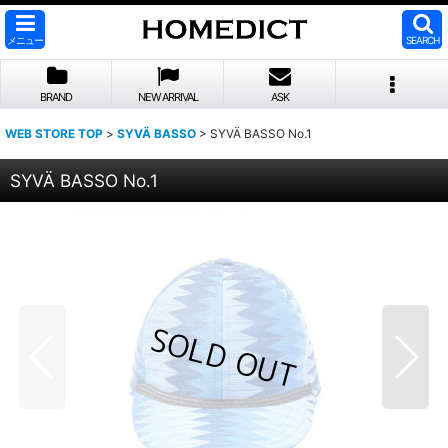
メニュー
SEARCH
BRAND
NEW ARRIVAL
ASK
WEB STORE TOP
>
SYVÄ BASSO
>
SYVÄ BASSO No.1
SYVÄ BASSO No.1