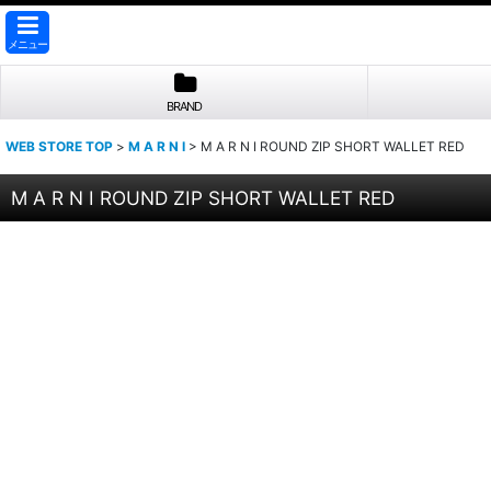
メニュー
BRAND
WEB STORE TOP
>
M A R N I
>
M A R N I ROUND ZIP SHORT WALLET RED
M A R N I ROUND ZIP SHORT WALLET RED